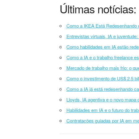
Últimas notícias:
Como a IKEA Está Redesenhando o T
Entrevistas virtuais, IA e juventude
Como habilidades em IA estão rede
Como a IA e o trabalho freelance e
Mercado de trabalho mais frio: o qu
Como o investimento de US$ 2,5 bil
Como a IA já está redesenhando car
Lloyds, IA agentiva e o novo mapa d
Habilidades em IA e o futuro do tr
Contratações guiadas por IA em mei