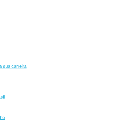
a sua carreira
sil
lho