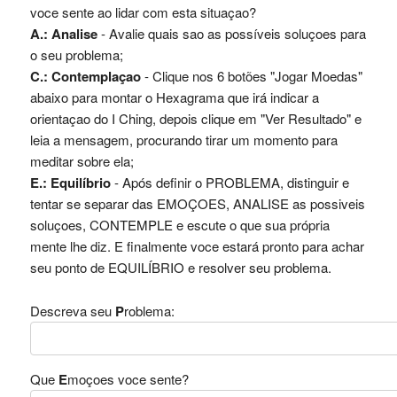
voce sente ao lidar com esta situaçao?
A.: Analise
- Avalie quais sao as possíveis soluçoes para
o seu problema;
C.: Contemplaçao
- Clique nos 6 botões "Jogar Moedas"
abaixo para montar o Hexagrama que irá indicar a
orientaçao do I Ching, depois clique em "Ver Resultado" e
leia a mensagem, procurando tirar um momento para
meditar sobre ela;
E.: Equilíbrio
- Após definir o PROBLEMA, distinguir e
tentar se separar das EMOÇOES, ANALISE as possiveis
soluçoes, CONTEMPLE e escute o que sua própria
mente lhe diz. E finalmente voce estará pronto para achar
seu ponto de EQUILÍBRIO e resolver seu problema.
Descreva seu
P
roblema:
Que
E
moçoes voce sente?