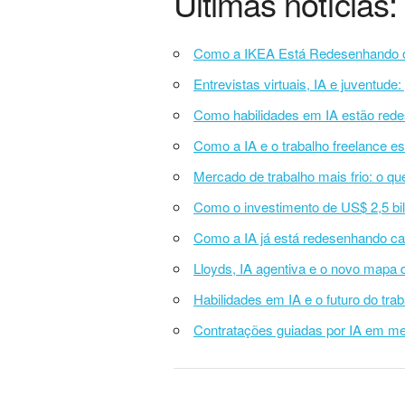
Últimas notícias:
Como a IKEA Está Redesenhando o T
Entrevistas virtuais, IA e juventude
Como habilidades em IA estão rede
Como a IA e o trabalho freelance e
Mercado de trabalho mais frio: o qu
Como o investimento de US$ 2,5 bil
Como a IA já está redesenhando car
Lloyds, IA agentiva e o novo mapa d
Habilidades em IA e o futuro do tr
Contratações guiadas por IA em mei