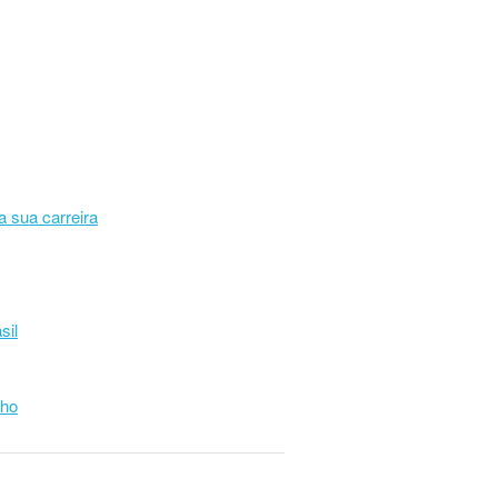
a sua carreira
sil
lho