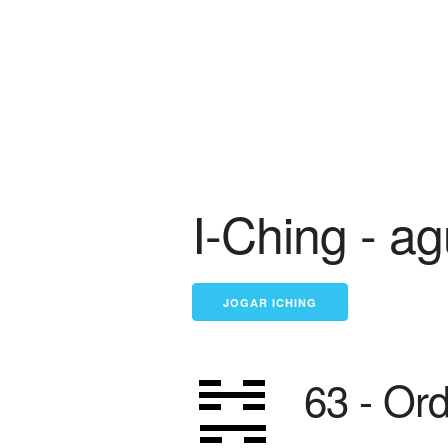
I-Ching - a
63 - Or