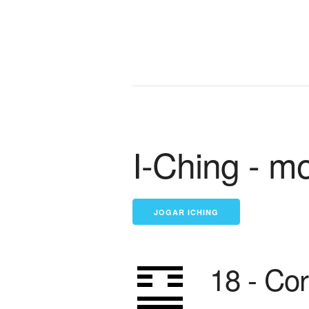
I-Ching - m
18 - Co