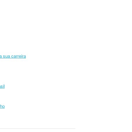
a sua carreira
sil
lho